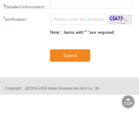
*
Detailed Information：
*
verification：
*
Note：Items with“
”are required
Submit
Copyright：@2009-2026 hebei shunwei bio-tech co., ltd
